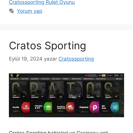
Cratossporting Rulet Oyunu
Yorum yap
Cratos Sporting
Eylül 19, 2024
yazar
Cratossporting
Cratos Sporting bahisleri ve Casinosu çok