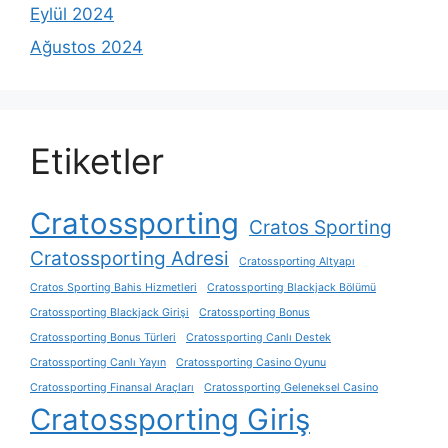
Eylül 2024
Ağustos 2024
Etiketler
Cratossporting
Cratos Sporting
Cratossporting Adresi
Cratossporting Altyapı
Cratos Sporting Bahis Hizmetleri
Cratossporting Blackjack Bölümü
Cratossporting Blackjack Girişi
Cratossporting Bonus
Cratossporting Bonus Türleri
Cratossporting Canlı Destek
Cratossporting Canlı Yayın
Cratossporting Casino Oyunu
Cratossporting Finansal Araçları
Cratossporting Geleneksel Casino
Cratossporting Giriş