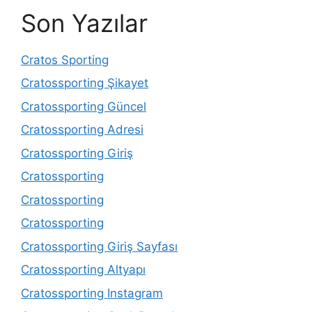
Son Yazılar
Cratos Sporting
Cratossporting Şikayet
Cratossporting Güncel
Cratossporting Adresi
Cratossporting Giriş
Cratossporting
Cratossporting
Cratossporting
Cratossporting Giriş Sayfası
Cratossporting Altyapı
Cratossporting Instagram