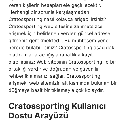
veren kişilerin hesapları ele geçirilecektir.
Herhangi bir sorunla karşılaşmadan
Cratossporting nasıl kolayca erişebilirsiniz?
Cratossporting web sitesine zahmetsizce
erişmek için belirlenen yerden güncel adrese
gitmeniz gerekmektedir. Bu muhteşem yerleri
nerede bulabilirsiniz? Cratossporting aşağıdaki
platformlar aracılığıyla rahatlıkla kayıt
olabilirsiniz: Web sitesinin Cratossporting ile bir
ortaklığı vardır ve doğrudan ve güvenilir
rehberlik almanızı sağlar. Cratossporting
erişmek, web sitemizin alt kısmında bulunan bir
düğmeye basit bir tıklamayla çok kolaydır.
Cratossporting Kullanıcı
Dostu Arayüzü