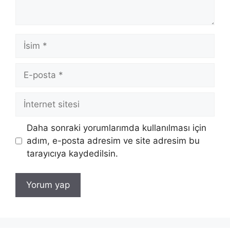
İsim
E-
posta
İnternet
sitesi
Daha sonraki yorumlarımda kullanılması için
adım, e-posta adresim ve site adresim bu
tarayıcıya kaydedilsin.