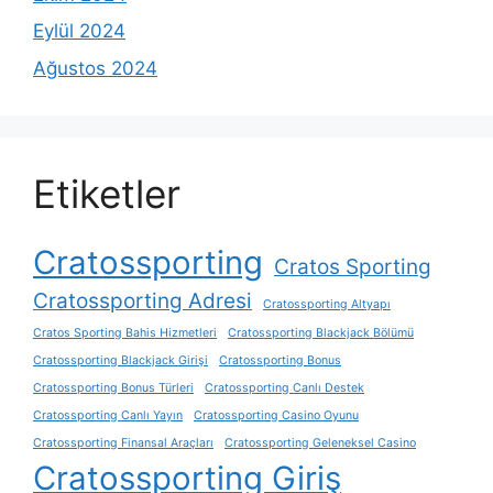
Eylül 2024
Ağustos 2024
Etiketler
Cratossporting
Cratos Sporting
Cratossporting Adresi
Cratossporting Altyapı
Cratos Sporting Bahis Hizmetleri
Cratossporting Blackjack Bölümü
Cratossporting Blackjack Girişi
Cratossporting Bonus
Cratossporting Bonus Türleri
Cratossporting Canlı Destek
Cratossporting Canlı Yayın
Cratossporting Casino Oyunu
Cratossporting Finansal Araçları
Cratossporting Geleneksel Casino
Cratossporting Giriş