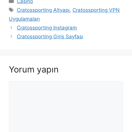
Casino
Etiketler
Cratossporting Altyapı
,
Cratossporting VPN
Uygulamaları
Cratossporting Instagram
Cratossporting Giriş Sayfası
Yorum yapın
Yorum