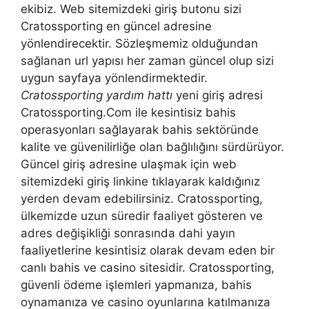
ekibiz. Web sitemizdeki giriş butonu sizi
Cratossporting en güncel adresine
yönlendirecektir. Sözleşmemiz olduğundan
sağlanan url yapısı her zaman güncel olup sizi
uygun sayfaya yönlendirmektedir.
Cratossporting yardım hattı
yeni giriş adresi
Cratossporting.Com ile kesintisiz bahis
operasyonları sağlayarak bahis sektöründe
kalite ve güvenilirliğe olan bağlılığını sürdürüyor.
Güncel giriş adresine ulaşmak için web
sitemizdeki giriş linkine tıklayarak kaldığınız
yerden devam edebilirsiniz. Cratossporting,
ülkemizde uzun süredir faaliyet gösteren ve
adres değişikliği sonrasında dahi yayın
faaliyetlerine kesintisiz olarak devam eden bir
canlı bahis ve casino sitesidir. Cratossporting,
güvenli ödeme işlemleri yapmanıza, bahis
oynamanıza ve casino oyunlarına katılmanıza