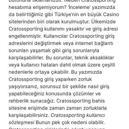
butonuna tıklamanızdır. Neden Cratossporting
hesabıma erişemiyorum? ‘İnceleme’ yazımızda
da belirttiğimiz gibi Türkiye’nin en büyük Casino
sitelerinden biri olarak kurulmuştur. Ülkemizde
Cratossporting kullanımı yasaktır ve giriş adresi
engellenmiştir. Kullanıcılar Cratossporting giriş
adreslerini değiştirmek veya internet bağlantı
sorunları yaşamak gibi giriş sorunlarıyla
karşılaşabilirler. Bu sorunlar, teknik aksaklıklar
veya kullanıcı hataları dahil olmak üzere çeşitli
nedenlerle ortaya çıkabilir. Bu yazımızda
Cratossporting giriş yaparken zorluk
yaşıyorsanız, sorunsuz bir şekilde nasıl giriş
yapabileceğiniz konusunda çözümler ve
rehberlik sunacağız. Cratossporting bahis
sitesine erişimde zaman zaman zorluklarla
karşılaşabilirsiniz.
Cratossporting kullanıcı
sözleşmesi
Bunun pek çok nedeni olabilir.