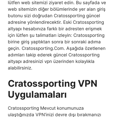
lütfen web sitemizi ziyaret edin. Bu sayfada ve
web sitemizin diğer bölümlerinde yer alan giriş
butonu sizi doğrudan Cratossporting güncel
adresine yönlendirecektir. Eski Cratossporting
altyapı hesabınıza farklı bir adresten erişmek
için lütfen şu talimatları izleyin: Cratossporting
birine giriş yaptıktan sonra bir sonraki adıma
geçin. Cratossporting.Com. Aşağıda özetlenen
adımları takip ederek güncel Cratossporting
altyapı adresinizi vpn üzerinden kolaylıkla
alabilirsiniz.
Cratossporting VPN
Uygulamaları
Cratossporting Mevcut konumunuza
ulaştığınızda VPN’inizi devre dışı bırakmanızı