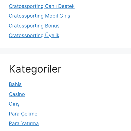
Cratossporting Canlı Destek
Cratossporting Mobil Giriş
Cratossporting Bonus
Cratossporting Üyelik
Kategoriler
Bahis
Casino
Giriş
Para Çekme
Para Yatırma