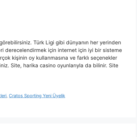
görebilirsiniz. Türk Ligi gibi dünyanın her yerinden
leri derecelendirmek için internet için iyi bir sisteme
birçok kişinin oy kullanmasına ve farklı seçenekler
z. Site, harika casino oyunlarıyla da bilinir. Site
leri
,
Cratos Sporting Yeni Üyelik