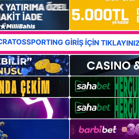
CRATOSSPORTING GİRİŞ İÇİN TIKLAYINIZ