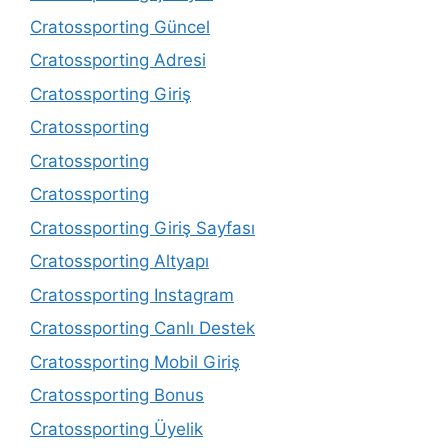
Cratossporting Güncel
Cratossporting Adresi
Cratossporting Giriş
Cratossporting
Cratossporting
Cratossporting
Cratossporting Giriş Sayfası
Cratossporting Altyapı
Cratossporting Instagram
Cratossporting Canlı Destek
Cratossporting Mobil Giriş
Cratossporting Bonus
Cratossporting Üyelik