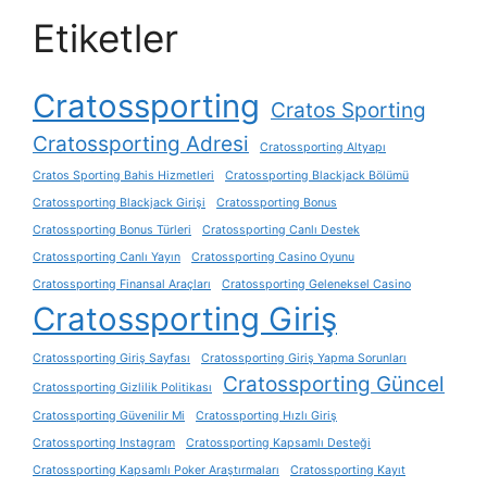
Etiketler
Cratossporting
Cratos Sporting
Cratossporting Adresi
Cratossporting Altyapı
Cratos Sporting Bahis Hizmetleri
Cratossporting Blackjack Bölümü
Cratossporting Blackjack Girişi
Cratossporting Bonus
Cratossporting Bonus Türleri
Cratossporting Canlı Destek
Cratossporting Canlı Yayın
Cratossporting Casino Oyunu
Cratossporting Finansal Araçları
Cratossporting Geleneksel Casino
Cratossporting Giriş
Cratossporting Giriş Sayfası
Cratossporting Giriş Yapma Sorunları
Cratossporting Güncel
Cratossporting Gizlilik Politikası
Cratossporting Güvenilir Mi
Cratossporting Hızlı Giriş
Cratossporting Instagram
Cratossporting Kapsamlı Desteği
Cratossporting Kapsamlı Poker Araştırmaları
Cratossporting Kayıt