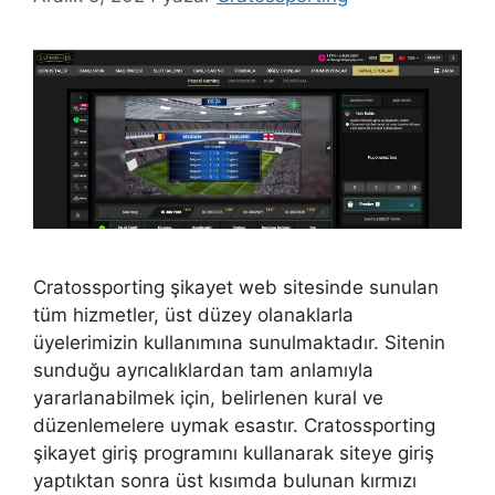
Cratossporting şikayet web sitesinde sunulan
tüm hizmetler, üst düzey olanaklarla
üyelerimizin kullanımına sunulmaktadır. Sitenin
sunduğu ayrıcalıklardan tam anlamıyla
yararlanabilmek için, belirlenen kural ve
düzenlemelere uymak esastır. Cratossporting
şikayet giriş programını kullanarak siteye giriş
yaptıktan sonra üst kısımda bulunan kırmızı