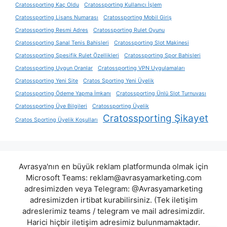
Cratossporting Kaç Oldu
Cratossporting Kullanıcı İşlem
Cratossporting Lisans Numarası
Cratossporting Mobil Giriş
Cratossporting Resmi Adres
Cratossporting Rulet Oyunu
Cratossporting Sanal Tenis Bahisleri
Cratossporting Slot Makinesi
Cratossporting Spesifik Rulet Özellikleri
Cratossporting Spor Bahisleri
Cratossporting Uygun Oranlar
Cratossporting VPN Uygulamaları
Cratossporting Yeni Site
Cratos Sporting Yeni Üyelik
Cratossporting Ödeme Yapma İmkanı
Cratossporting Ünlü Slot Turnuvası
Cratossporting Üye Bilgileri
Cratossporting Üyelik
Cratossporting Şikayet
Cratos Sporting Üyelik Koşulları
Avrasya'nın en büyük reklam platformunda olmak için
Microsoft Teams:
reklam@avrasyamarketing.com
adresimizden veya Telegram: @Avrasyamarketing
adresimizden irtibat kurabilirsiniz. (Tek iletişim
adreslerimiz teams / telegram ve mail adresimizdir.
Harici hiçbir iletişim adresimiz bulunmamaktadır.