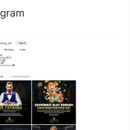
agram