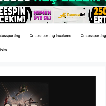
atossporting
Cratossporting İnceleme
Cratossporting
tişim