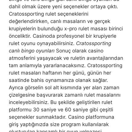
dahil olmak üzere yeni seçenekler ortaya çıktı.
Cratossporting rulet seçeneklerini
değerlendirirken, canlı masaların ve gerçek
krupiyelerin bulunduğu x-pro rulet masası birinci
önceliktir. Casinoda profesyonel bir krupiyerle
rulet oyunu oynayabilirsiniz.
Cratossporting
canlı bingo oyunları
Sonuç olarak casino
atmosferini yaşayacak ve ruletin avantajlarından
tam anlamıyla yararlanacaksınız. Cratossporting
rulet masaları haftanın her günü, günün her
saatinde bahis oynamanıza olanak sağlar.
Ayrıca görselin sol alt kısmında yer alan zaman
çizelgesine başvurarak zamanlı rulet masalarını
inceleyebilirsiniz. Bu şekilde geliştirilen rulet
platformu 30 saniye ve 60 saniye gibi çeşitli
seçenekler sunmaktadır. Casino platformuna
giriş yaptığınızda size program kullanılarak
oluşturulan kapsamlı bir oyun yelpazesi