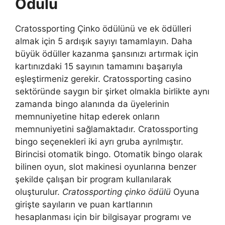
Ödülü
Cratossporting Çinko ödülünü ve ek ödülleri
almak için 5 ardışık sayıyı tamamlayın. Daha
büyük ödüller kazanma şansınızı artırmak için
kartınızdaki 15 sayının tamamını başarıyla
eşleştirmeniz gerekir. Cratossporting casino
sektöründe saygın bir şirket olmakla birlikte aynı
zamanda bingo alanında da üyelerinin
memnuniyetine hitap ederek onların
memnuniyetini sağlamaktadır. Cratossporting
bingo seçenekleri iki ayrı gruba ayrılmıştır.
Birincisi otomatik bingo. Otomatik bingo olarak
bilinen oyun, slot makinesi oyunlarına benzer
şekilde çalışan bir program kullanılarak
oluşturulur.
Cratossporting çinko ödülü
Oyuna
girişte sayıların ve puan kartlarının
hesaplanması için bir bilgisayar programı ve