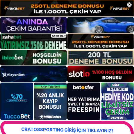
×
CRATOSSPORTING GİRİŞ İÇİN TIKLAYINIZ!