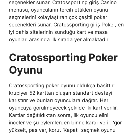
seçenekler sunar. Cratossporting giriş Casino
menüsü, oyuncuların tercih ettikleri oyunu
seçmelerini kolaylaştıran çok çeşitli poker
seçenekleri sunar. Cratossporting giriş Poker, en
iyi bahis sitelerinin sunduğu kart ve masa
oyunları arasında ilk sırada yer almaktadır.
Cratossporting Poker
Oyunu
Cratossporting poker oyunu oldukça basittir;
krupiyer 52 karttan oluşan standart desteyi
karıştırır ve bunları oyunculara dağıtır. Her
oyuncuya görülmeyecek şekilde iki kart verilir.
Kartlar dağıtıldıktan sonra, ilk oyuncu elini
inceler ve şu eylemlerden birine karar verir: ‘gör,
yükselt, pas ver, koru’. ‘Kapat’ı seçmek oyunu