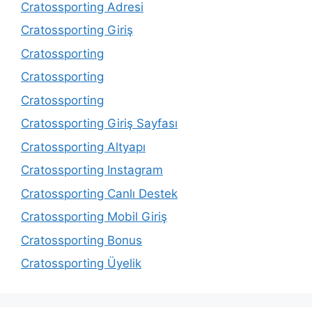
Cratossporting Adresi
Cratossporting Giriş
Cratossporting
Cratossporting
Cratossporting
Cratossporting Giriş Sayfası
Cratossporting Altyapı
Cratossporting Instagram
Cratossporting Canlı Destek
Cratossporting Mobil Giriş
Cratossporting Bonus
Cratossporting Üyelik