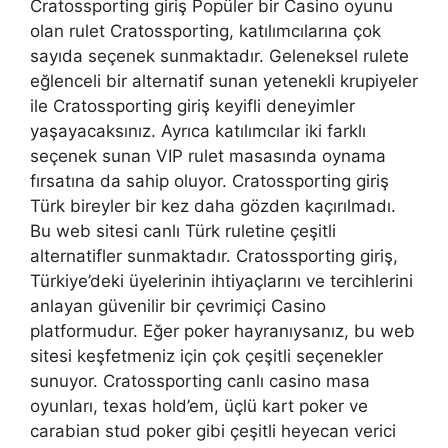
Cratossporting giriş Popüler bir Casino oyunu
olan rulet Cratossporting, katılımcılarına çok
sayıda seçenek sunmaktadır. Geleneksel rulete
eğlenceli bir alternatif sunan yetenekli krupiyeler
ile Cratossporting giriş keyifli deneyimler
yaşayacaksınız. Ayrıca katılımcılar iki farklı
seçenek sunan VIP rulet masasında oynama
fırsatına da sahip oluyor. Cratossporting giriş
Türk bireyler bir kez daha gözden kaçırılmadı.
Bu web sitesi canlı Türk ruletine çeşitli
alternatifler sunmaktadır. Cratossporting giriş,
Türkiye’deki üyelerinin ihtiyaçlarını ve tercihlerini
anlayan güvenilir bir çevrimiçi Casino
platformudur. Eğer poker hayranıysanız, bu web
sitesi keşfetmeniz için çok çeşitli seçenekler
sunuyor. Cratossporting canlı casino masa
oyunları, texas hold’em, üçlü kart poker ve
carabian stud poker gibi çeşitli heyecan verici