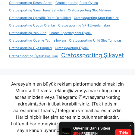
Cratossporting Resmi Adres
Cratossporting Rulet Oyunu
Cratossporting Sanal Tenis Bahisleri
Cratossporting Slot Makinesi
Cratossporting Spesifik Rulet Özellikleri
Cratossporting Spor Bahisleri
Cratossporting Uygun Oranlar
Cratossporting VPN Uygulamaları
Cratossporting Yeni Site
Cratos Sporting Yeni Üyelik
Cratossporting Ödeme Yapma İmkanı
Cratossporting Ünlü Slot Turnuvası
Cratossporting Üye Bilgileri
Cratossporting Üyelik
Cratossporting Şikayet
Cratos Sporting Üyelik Koşulları
Avrasya'nın en büyük reklam platformunda olmak için
Microsoft Teams:
reklam@avrasyamarketing.com
adresimizden veya Telegram: @Avrasyamarketing
adresimizden irtibat kurabilirsiniz. (Tek iletişim
adreslerimiz teams / telegram ve mail adresimizdir.
Harici hiçbir iletişim adresimiz bulunmamaktadır.
Lütfen itibar etmeyiniz.) Türkiye yasalarına göre 7258
sayılı kanun uyarınca yasa dışı bahis oynamanın