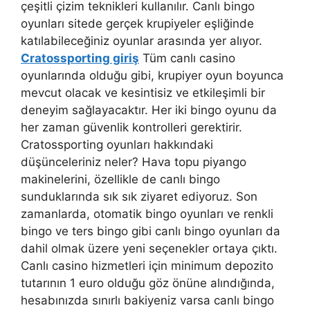
çeşitli çizim teknikleri kullanılır. Canlı bingo
oyunları sitede gerçek krupiyeler eşliğinde
katılabileceğiniz oyunlar arasında yer alıyor.
Cratossporting giriş
Tüm canlı casino
oyunlarında olduğu gibi, krupiyer oyun boyunca
mevcut olacak ve kesintisiz ve etkileşimli bir
deneyim sağlayacaktır. Her iki bingo oyunu da
her zaman güvenlik kontrolleri gerektirir.
Cratossporting oyunları hakkındaki
düşünceleriniz neler? Hava topu piyango
makinelerini, özellikle de canlı bingo
sunduklarında sık sık ziyaret ediyoruz. Son
zamanlarda, otomatik bingo oyunları ve renkli
bingo ve ters bingo gibi canlı bingo oyunları da
dahil olmak üzere yeni seçenekler ortaya çıktı.
Canlı casino hizmetleri için minimum depozito
tutarının 1 euro olduğu göz önüne alındığında,
hesabınızda sınırlı bakiyeniz varsa canlı bingo